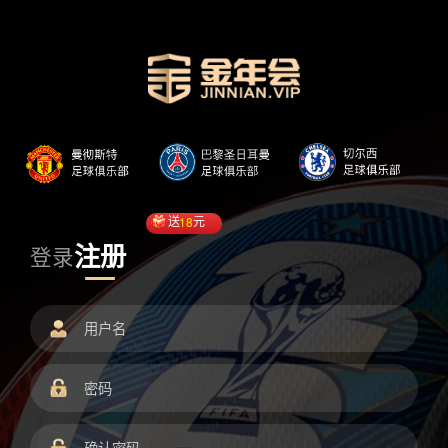
送
18
元
注册
登录