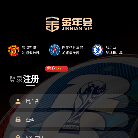
送
18
元
注册
登录